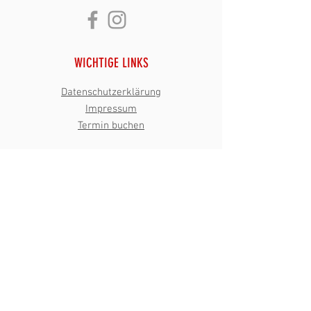
WICHTIGE LINKS
Datenschutzerklärung
Impressum
Termin buchen
ÖFFNUNGSZEITEN
Mo
: 8
:00 - 20:00
Uhr
Di: 8:00 - 18
:00
Uhr
Mi: 8:00 - 20:00 Uhr
Do: 8:00 - 17:00 Uhr
​Fr:
8:00 - 15:00 Uhr
Achtung: geänderte
Sommeröffnungszeiten