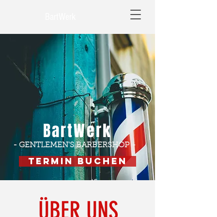
BartWerk
BartWerk
- GENTLEMEN'S BARBERSHOP -
Termin buchen
ÜBER UNS