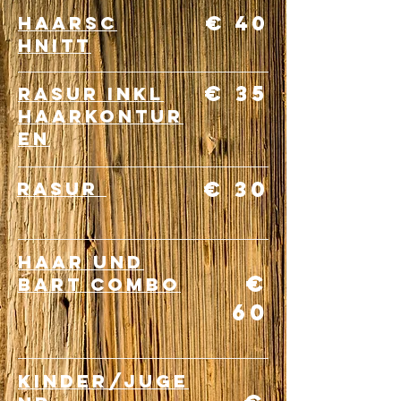
€ 40
haarsc
hnitt
€ 35
rasur inkl
haarkontur
en
€ 30
rasur
haar und
€
bart combo
60
kinder/Juge