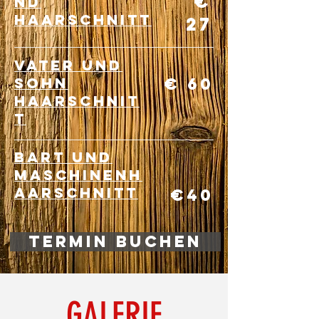
€
nd
haarschnitt
27
vater und
sohn
€ 60
haarschnit
t
bart und
maschinenh
aarschnitt
€40
Termin buchen
GALERIE